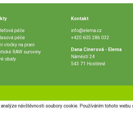
kty
Kontakt
leťová péče
info@elema.cz
lasová péče
+420 605 286 032
ní vločky na praní
Dana Cinerová - Elema
tické RAW suroviny
Náměstí 24
vé obaly
543 71 Hostinné
 analýze návštěvnosti soubory cookie. Používáním tohoto webu s