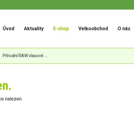
Úvod
Aktuality
E-shop
Velkoobchod
O nás
Přírodní RAW vlasové oleje
en.
ce nalezen.