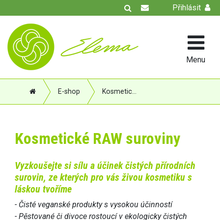
Přihlásit
Menu
E-shop
Kosmetické RAW suroviny
Kosmetické RAW suroviny
Vyzkoušejte si sílu a účinek čistých přírodních
surovin, ze kterých pro vás živou kosmetiku s
láskou tvoříme
-
Čisté veganské produkty s vysokou účinností
- Pěstované či divoce rostoucí v ekologicky čistých